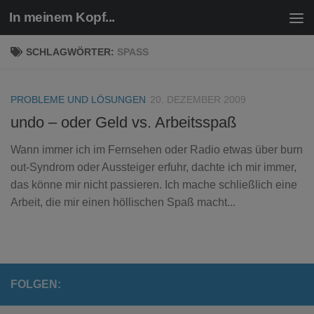
In meinem Kopf...
Zum Inhalt springen
SCHLAGWÖRTER:
SPASS
PROBLEME UND LÖSUNGEN
20. DEZEMBER 2009
undo – oder Geld vs. Arbeitsspaß
Wann immer ich im Fernsehen oder Radio etwas über burn
out-Syndrom oder Aussteiger erfuhr, dachte ich mir immer,
das könne mir nicht passieren. Ich mache schließlich eine
Arbeit, die mir einen höllischen Spaß macht...
FOLGEN: