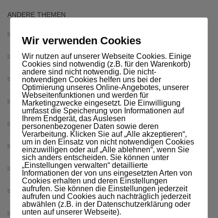
ANDERE THEMEN
Camping UK 2018
(8)
Wir verwenden Cookies
Wir nutzen auf unserer Webseite Cookies. Einige
der große Rest
(11)
Cookies sind notwendig (z.B. für den Warenkorb)
andere sind nicht notwendig. Die nicht-
Filme, Rezensionen
(3)
notwendigen Cookies helfen uns bei der
Optimierung unseres Online-Angebotes, unserer
Webseitenfunktionen und werden für
Politik
(6)
Marketingzwecke eingesetzt. Die Einwilligung
umfasst die Speicherung von Informationen auf
Ihrem Endgerät, das Auslesen
Probleme und Lösungen
(8)
personenbezogener Daten sowie deren
Verarbeitung. Klicken Sie auf „Alle akzeptieren“,
um in den Einsatz von nicht notwendigen Cookies
Rad-Touren
(5)
einzuwilligen oder auf „Alle ablehnen“, wenn Sie
sich anders entscheiden. Sie können unter
„Einstellungen verwalten“ detaillierte
Ralf baut
(4)
Informationen der von uns eingesetzten Arten von
Cookies erhalten und deren Einstellungen
aufrufen. Sie können die Einstellungen jederzeit
rant
(11)
aufrufen und Cookies auch nachträglich jederzeit
abwählen (z.B. in der Datenschutzerklärung oder
unten auf unserer Webseite).
Rezepte
(5)