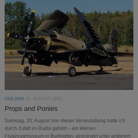
USA 2016
21. AUGUST 2016
Props and Ponies
Samstag, 20. August Von dieser Veranstaltung hatte ich
durch Zufall im Radio gehört – ein kleines
Flugzeugmuseum in Burlington, gegründet unter anderem