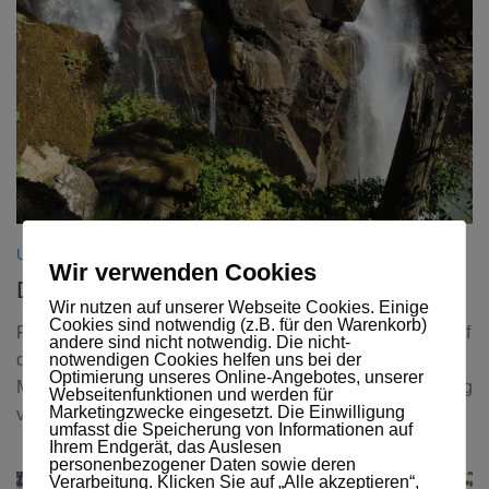
USA 2016
21. AUGUST 2016
Wir verwenden Cookies
Don’t go chasing waterfalls
Wir nutzen auf unserer Webseite Cookies. Einige
Cookies sind notwendig (z.B. für den Warenkorb)
Freitag, 19. August Nach einem Tag wie gestern zurück auf
andere sind nicht notwendig. Die nicht-
notwendigen Cookies helfen uns bei der
den Boden kommen….. Für Samstag hatte ich seit
Optimierung unseres Online-Angebotes, unserer
Mittwoch einen Plan, denn ich hatte in einer Radiowerbung
Webseitenfunktionen und werden für
Marketingzwecke eingesetzt. Die Einwilligung
von einem Ereignis gehört, wo ich hin...
umfasst die Speicherung von Informationen auf
Ihrem Endgerät, das Auslesen
personenbezogener Daten sowie deren
Verarbeitung. Klicken Sie auf „Alle akzeptieren“,