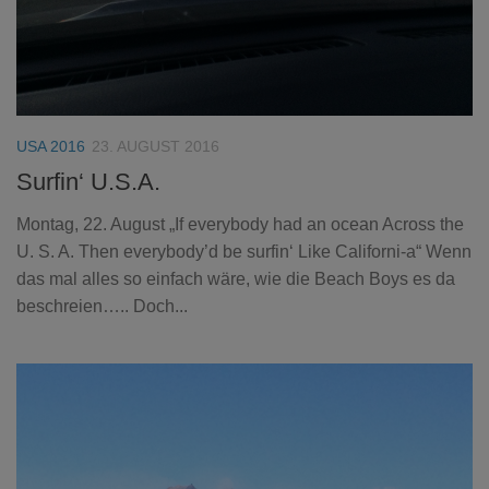
USA 2016
23. AUGUST 2016
Surfin‘ U.S.A.
Montag, 22. August „If everybody had an ocean Across the
U. S. A. Then everybody’d be surfin‘ Like Californi-a“ Wenn
das mal alles so einfach wäre, wie die Beach Boys es da
beschreien….. Doch...