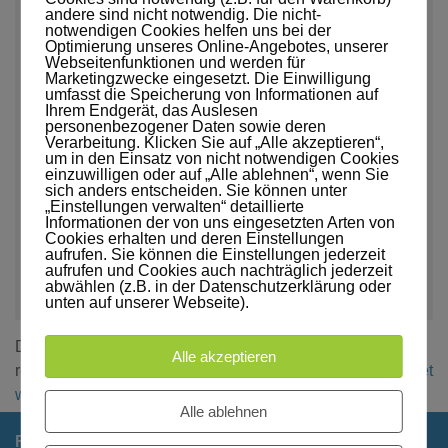
andere sind nicht notwendig. Die nicht-
notwendigen Cookies helfen uns bei der
Optimierung unseres Online-Angebotes, unserer
Webseitenfunktionen und werden für
Marketingzwecke eingesetzt. Die Einwilligung
umfasst die Speicherung von Informationen auf
Ihrem Endgerät, das Auslesen
personenbezogener Daten sowie deren
Name
*
E-Mail-Adresse
*
Verarbeitung. Klicken Sie auf „Alle akzeptieren“,
um in den Einsatz von nicht notwendigen Cookies
einzuwilligen oder auf „Alle ablehnen“, wenn Sie
sich anders entscheiden. Sie können unter
Website
„Einstellungen verwalten“ detaillierte
Informationen der von uns eingesetzten Arten von
Cookies erhalten und deren Einstellungen
aufrufen. Sie können die Einstellungen jederzeit
aufrufen und Cookies auch nachträglich jederzeit
abwählen (z.B. in der Datenschutzerklärung oder
unten auf unserer Webseite).
Diese Website verwendet Akismet, um Spam zu
Alle akzeptieren
reduzieren.
Erfahre, wie deine Kommentardaten verarbeitet
werden.
Alle ablehnen
FOLGEN: