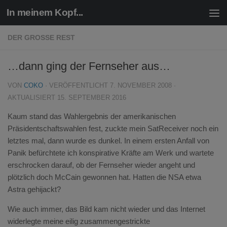
In meinem Kopf...
Zum Inhalt springen
DER GROSSE REST
…dann ging der Fernseher aus…
VON
COKO
· VERÖFFENTLICHT
7. NOVEMBER 2008
·
AKTUALISIERT
15. SEPTEMBER 2016
Kaum stand das Wahlergebnis der amerikanischen
Präsidentschaftswahlen fest, zuckte mein SatReceiver noch ein
letztes mal, dann wurde es dunkel. In einem ersten Anfall von
Panik befürchtete ich konspirative Kräfte am Werk und wartete
erschrocken darauf, ob der Fernseher wieder angeht und
plötzlich doch McCain gewonnen hat. Hatten die NSA etwa
Astra gehijackt?
Wie auch immer, das Bild kam nicht wieder und das Internet
widerlegte meine eilig zusammengestrickte