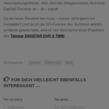
Verschwörungstheorie. Mist. Also der (liebgewonnene Technisat
DigiSat) Receiver im – äh – kaputt.
Da ein neuer Receiver her muss – warum nicht gleich mit
Festplatte? Und da ich die SFI-Funktion des Technisat wirklich
schätzen gelernt habe, wird es hier demnächst einen Praxistest
des
Telestar DIGISTAR DVR S TWIN
…
Schlagwörter:
Amerika
SatReceiver
Wahl
FÜR DICH VIELLEICHT EBENFALLS
INTERESSANT …
I’m so sorry
Na denn…
7. JUNI 2009
24. OKTOBER 2008