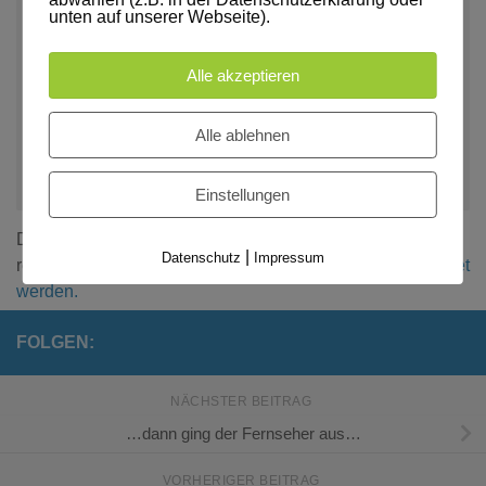
Name
*
E-Mail-Adresse
*
unten auf unserer Webseite).
Alle akzeptieren
Website
Alle ablehnen
Einstellungen
Diese Website verwendet Akismet, um Spam zu
|
Datenschutz
Impressum
reduzieren.
Erfahre, wie deine Kommentardaten verarbeitet
werden.
FOLGEN:
NÄCHSTER BEITRAG
…dann ging der Fernseher aus…
VORHERIGER BEITRAG