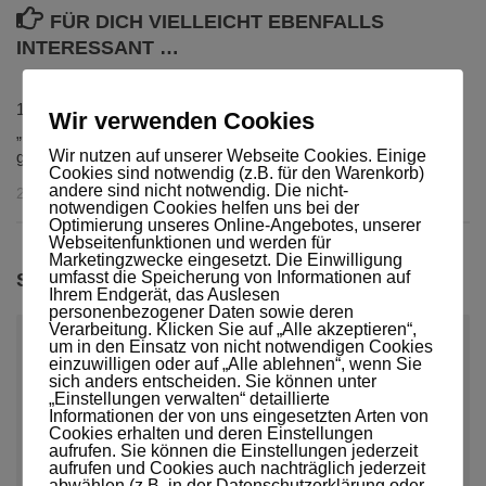
FÜR DICH VIELLEICHT EBENFALLS
INTERESSANT …
1und1 – Synonym für
…dann ging der Fernseher
Wir verwenden Cookies
„Serviceversagen auf
aus… (Teil 2)
Wir nutzen auf unserer Webseite Cookies. Einige
ganzer Linie“
29. JUNI 2009
Cookies sind notwendig (z.B. für den Warenkorb)
andere sind nicht notwendig. Die nicht-
29. OKTOBER 2012
notwendigen Cookies helfen uns bei der
Optimierung unseres Online-Angebotes, unserer
Webseitenfunktionen und werden für
Marketingzwecke eingesetzt. Die Einwilligung
umfasst die Speicherung von Informationen auf
SCHREIBE EINEN KOMMENTAR
Ihrem Endgerät, das Auslesen
personenbezogener Daten sowie deren
Verarbeitung. Klicken Sie auf „Alle akzeptieren“,
Kommentar
*
um in den Einsatz von nicht notwendigen Cookies
einzuwilligen oder auf „Alle ablehnen“, wenn Sie
sich anders entscheiden. Sie können unter
„Einstellungen verwalten“ detaillierte
Informationen der von uns eingesetzten Arten von
Cookies erhalten und deren Einstellungen
aufrufen. Sie können die Einstellungen jederzeit
aufrufen und Cookies auch nachträglich jederzeit
abwählen (z.B. in der Datenschutzerklärung oder