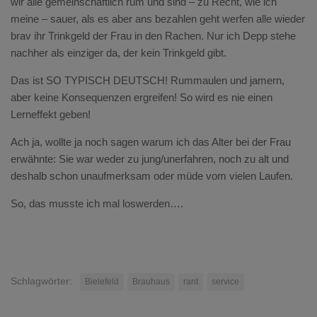
wir alle gemeinschaftlich rum und sind – zu Recht, wie ich
meine – sauer, als es aber ans bezahlen geht werfen alle wieder
brav ihr Trinkgeld der Frau in den Rachen. Nur ich Depp stehe
nachher als einziger da, der kein Trinkgeld gibt.
Das ist SO TYPISCH DEUTSCH! Rummaulen und jamern,
aber keine Konsequenzen ergreifen! So wird es nie einen
Lerneffekt geben!
Ach ja, wollte ja noch sagen warum ich das Alter bei der Frau
erwähnte: Sie war weder zu jung/unerfahren, noch zu alt und
deshalb schon unaufmerksam oder müde vom vielen Laufen.
So, das musste ich mal loswerden….
Schlagwörter:
Bielefeld
Brauhaus
rant
service