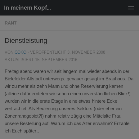
In meinem Kopf...
Zum Inhalt springen
RANT
Dienstleistung
VON
COKO
· VERÖFFENTLICHT
3. NOVEMBER 2008
·
AKTUALISIERT
15. SEPTEMBER 2016
Freitag abend waren wir seit langem mal wieder abends in der
Bielefelder Altstadt unterwegs, genauer gesagt im Brauhaus. Da
wir zu mehr als zehn Mann und ohne Reservierung kamen
(alleine dafür ernteten wir schon einen unverständlichen Blick!)
wurden wir in die erste Etage in eine etwas hintere Ecke
verfrachtet. Als Bedienung unseres Sektors (oder eher ein
Zonenrandgebiet?!) nahm relativ zügig eine Mittelalte Frau
unsere Bestellung auf. Warum ich das Alter erwähne? Erzähle
ich Euch später…