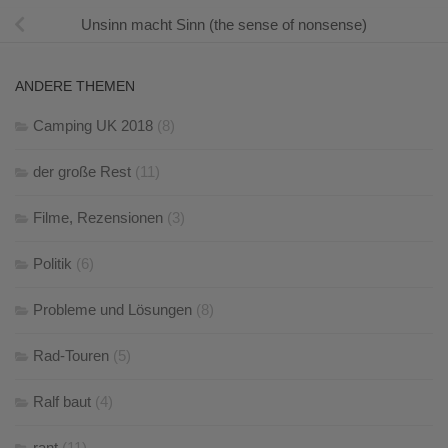
Unsinn macht Sinn (the sense of nonsense)
ANDERE THEMEN
Camping UK 2018
(8)
der große Rest
(11)
Filme, Rezensionen
(3)
Politik
(6)
Probleme und Lösungen
(8)
Rad-Touren
(5)
Ralf baut
(4)
rant
(11)