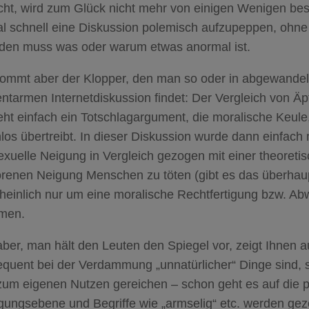
icht, wird zum Glück nicht mehr von einigen Wenigen bes
mal schnell eine Diskussion polemisch aufzupeppen, ohn
den muss was oder warum etwas anormal ist.
ommt aber der Klopper, den man so oder in abgewandelt
tarmen Internetdiskussion findet: Der Vergleich von Äpf
eht einfach ein Totschlagargument, die moralische Keul
os übertreibt. In dieser Diskussion wurde dann einfach 
xuelle Neigung in Vergleich gezogen mit einer theoreti
renen Neigung Menschen zu töten (gibt es das überhaup
heinlich nur um eine moralische Rechtfertigung bzw. Ab
men.
er, man hält den Leuten den Spiegel vor, zeigt Ihnen au
equent bei der Verdammung „unnatürlicher“ Dinge sind, 
zum eigenen Nutzen gereichen – schon geht es auf die p
igungsebene und Begriffe wie „armselig“ etc. werden ge