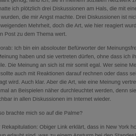
sant genug, fand ich, sie in meinem sozialen Netzwerk 
atte ich plötzlich drei Diskussionen am Hals, die mit e
 wurden, die mir Angst machte. Drei Diskussionen ist nic
weigenden Mehrheit, doch die Art, wie hier reagiert wurd
en Post zu dem Thema wert.
orab: Ich bin ein absolouter Befürworter der Meinungsfrei
einung haben und sie vertreten dürfen, ohne dass ich ih
ile. Die Meinung an sich ist mir somit egal. Wer seine Me
 sollte auch mit Reaktionen darauf rechnen oder dass s
ragt wird. Auch klar. Aber die Art, wie eine Meinung vertre
nmal an Beispielen näher durchleuchtet werden, denn sie 
chbar in allen Diskussionen im Internet wieder.
so brachte mich so auf die Palme?
 Rekapitulation: Obiger Link erklärt, dass in New York 
un erlaubt sind, was zu einem Ansturm bei den Standesä