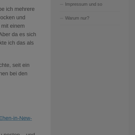
Impressum und so
be ich mehrere
hrocken und
Warum nur?
r mit einem
Aber da es sich
te ich das als
te, seit ein
onen bei den
-Ehen-in-New-