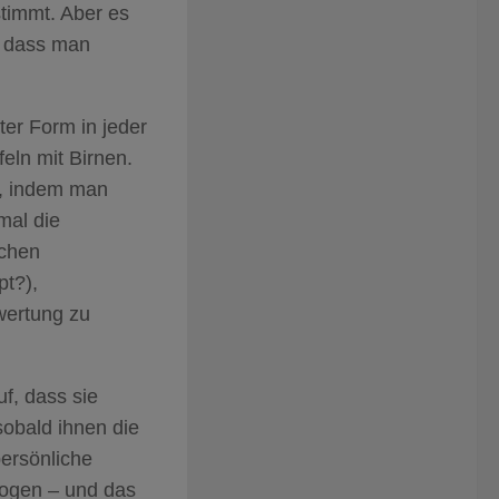
timmt. Aber es
e dass man
er Form in jeder
eln mit Birnen.
e, indem man
mal die
schen
t?),
wertung zu
f, dass sie
sobald ihnen die
ersönliche
zogen – und das