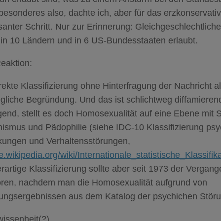
besonderes also, dachte ich, aber für das erzkonservati
santer Schritt. Nur zur Erinnerung: Gleichgeschlechtlich
 in 10 Ländern und in 6 US-Bundesstaaten erlaubt.
eaktion:
rekte Klassifizierung ohne Hinterfragung der Nachricht al
gliche Begründung. Und das ist schlichtweg diffamieren
gend, stellt es doch Homosexualität auf eine Ebene mit
ismus und Pädophilie (siehe IDC-10 Klassifizierung psy
kungen und Verhaltensstörungen,
de.wikipedia.org/wiki/Internationale_statistische_Klas
rartige Klassifizierung sollte aber seit 1973 der Vergang
ren, nachdem man die Homosexualität aufgrund von
ungsergebnissen aus dem Katalog der psychichen Störun
issenheit(?).