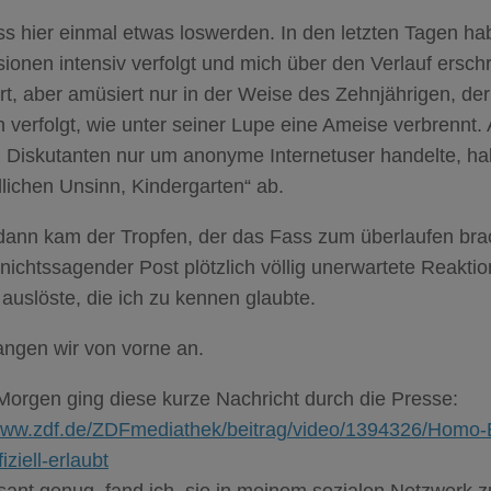
s hier einmal etwas loswerden. In den letzten Tagen ha
ionen intensiv verfolgt und mich über den Verlauf ersc
t, aber amüsiert nur in der Weise des Zehnjährigen, de
 verfolgt, wie unter seiner Lupe eine Ameise verbrennt. 
 Diskutanten nur um anonyme Internetuser handelte, hak
lichen Unsinn, Kindergarten“ ab.
ann kam der Tropfen, der das Fass zum überlaufen brach
 nichtssagender Post plötzlich völlig unerwartete Reakti
auslöste, die ich zu kennen glaubte.
angen wir von vorne an.
Morgen ging diese kurze Nachricht durch die Presse:
/www.zdf.de/ZDFmediathek/beitrag/video/1394326/Homo
iziell-erlaubt