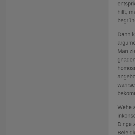
entspr
hilft, 
begrün
Dann k
argumen
Man zi
gnadenl
homose
angebo
wahrsc
bekom
Wehe ab
inkons
Dinge 
Beleid