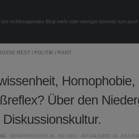
uf ein nichtssagendes Blog mehr oder weniger kommts nun auch n
ROSSE REST
/
POLITIK
/
RANT
wissenheit, Homophobie,
ßreflex? Über den Niede
 Diskussionskultur.
KO
· VERÖFFENTLICHT
26. JULI 2011
· AKTUALISIERT
26. JULI 201