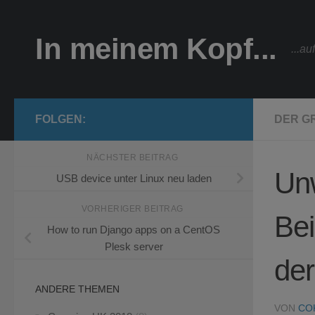
Zum Inhalt springen
In meinem Kopf...
...a
FOLGEN:
DER G
NÄCHSTER BEITRAG
Un
USB device unter Linux neu laden
VORHERIGER BEITRAG
Bei
How to run Django apps on a CentOS
Plesk server
der
ANDERE THEMEN
VON
CO