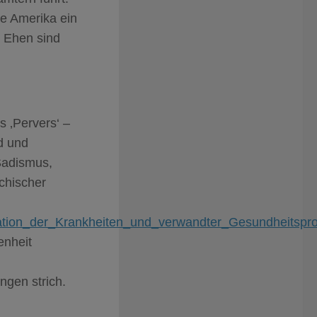
ve Amerika ein
e Ehen sind
s ‚Pervers‘ –
d und
 Sadismus,
chischer
sifikation_der_Krankheiten_und_verwandter_Gesundheitsp
enheit
gen strich.