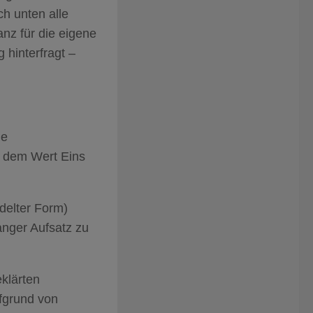
ch unten alle
anz für die eigene
 hinterfragt –
ie
is dem Wert Eins
ndelter Form)
langer Aufsatz zu
eklärten
ufgrund von