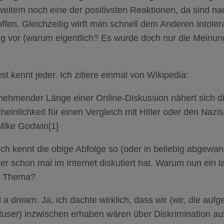
 weitem noch eine der positivsten Reaktionen, da sind na
fen. Gleichzeitig wirft man schnell dem Anderen Intoler
g vor (warum eigentlich? Es wurde doch nur die Meinung
t kennt jeder. Ich zitiere einmal von Wikipedia:
unehmender Länge einer Online-Diskussion nähert sich d
einlichkeit für einen Vergleich mit Hitler oder den Naz
 Mike Godwin[1]
ich kennt die obige Abfolge so (oder in beliebig abgewa
der schon mal im Internet diskutiert hat. Warum nun ein 
m Thema?
d a dream. Ja, ich dachte wirklich, dass wir (wir, die aufg
etuser) inzwischen erhaben wären über Diskrimination a