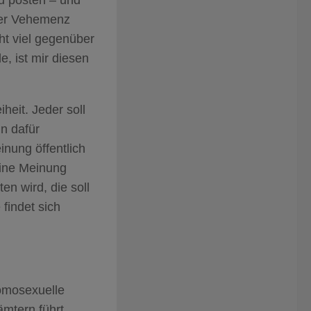
zu posten – und
iner Vehemenz
ht viel gegenüber
e, ist mir diesen
heit. Jeder soll
n dafür
inung öffentlich
eine Meinung
ten wird, die soll
findet sich
homosexuelle
mtern führt.