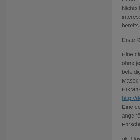
Nichts 
interes
bereits
Erste R
Eine di
ohne je
beleidi
Masoch
Erkran
http://
Eine de
angehö
Forsch
ok. Unw