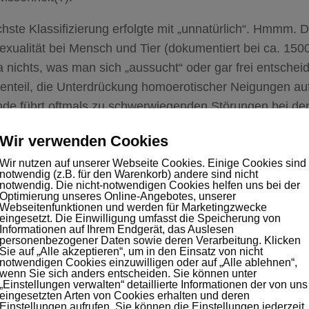
hste Klassifizierung erfolgte mit „unnatürlich“. Hmmm. D
ualität bei Mensch und Tier (dokumentiert bei ca. 1500
ja nichts, was man sich „aussucht“ oder gar frei entsche
enteil, die Unterdrückung homoerotischer Neigungen au
de führt oftmals zu schwerwiegenden Störungen bei den
en.
Wir verwenden Cookies
Das würde ich nichtmal unter Unwissenheit fassen, dass
Wir nutzen auf unserer Webseite Cookies. Einige Cookies sind
notwendig (z.B. für den Warenkorb) andere sind nicht
nternet ebenso wie für den Stammtisch) üblicher Beißref
notwendig. Die nicht-notwendigen Cookies helfen uns bei der
 Meinung hochzupriorisieren. Wenn etwas gegen die nat
Optimierung unseres Online-Angebotes, unserer
Webseitenfunktionen und werden für Marketingzwecke
ss es ja schlecht sein. In Nebensätzen kommt aber auch 
eingesetzt. Die Einwilligung umfasst die Speicherung von
Informationen auf Ihrem Endgerät, das Auslesen
ündete Angst mit zum Vorschein, dass der Fortbestand 
personenbezogener Daten sowie deren Verarbeitung. Klicken
Sie auf „Alle akzeptieren“, um in den Einsatz von nicht
ährdet sei, da es ja keine Fortpflanzung zwischen gleic
notwendigen Cookies einzuwilligen oder auf „Alle ablehnen“,
n gibt. Eieieiei. Da frage ich mich doch, inwiefern sich d
wenn Sie sich anders entscheiden. Sie können unter
„Einstellungen verwalten“ detaillierte Informationen der von uns
f die Zeugung von Nachkommen bei gleichgeschlechtli
eingesetzten Arten von Cookies erhalten und deren
Einstellungen aufrufen. Sie können die Einstellungen jederzeit