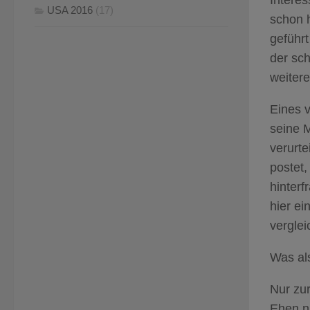
Interes
USA 2016
(17)
schon h
geführt
der sch
weiter
Eines v
seine M
verurte
postet,
hinterf
hier ei
verglei
Was al
Nur zur
Ehen n