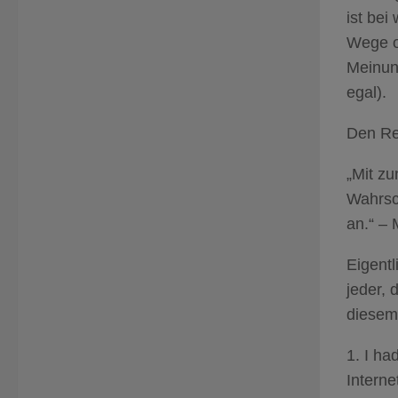
ist bei
Wege of
Meinun
egal).
Den Res
„Mit z
Wahrsch
an.“ –
Eigentl
jeder, 
diese
1. I ha
Intern