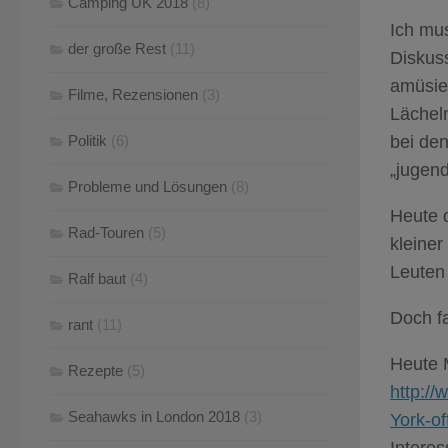
Camping UK 2018
(8)
Ich mus
der große Rest
(11)
Diskuss
amüsier
Filme, Rezensionen
(3)
Lächeln
Politik
(6)
bei den
„jugend
Probleme und Lösungen
(8)
Heute d
Rad-Touren
(5)
kleiner
Leuten 
Ralf baut
(4)
Doch f
rant
(11)
Heute 
Rezepte
(5)
http:/
Seahawks in London 2018
(3)
York-off