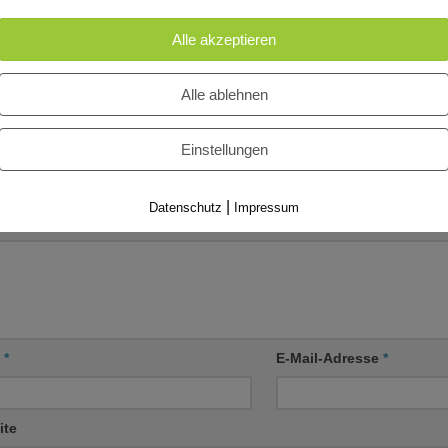
Diskussionskultur.
Alle akzeptieren
l mit Profis…
26. JULI 2011
EMBER 2021
Alle ablehnen
Einstellungen
IBE EINEN KOMMENTAR
|
Datenschutz
Impressum
entar
*
e
*
E-Mail-Adresse
*
ite