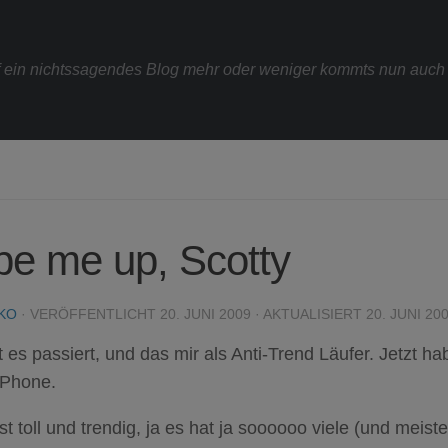
uf ein nichtssagendes Blog mehr oder weniger kommts nun auch n
e me up, Scotty
KO
· VERÖFFENTLICHT
20. JUNI 2009
· AKTUALISIERT
20. JUNI 20
st es passiert, und das mir als Anti-Trend Läufer. Jetzt h
iPhone.
ist toll und trendig, ja es hat ja soooooo viele (und meist