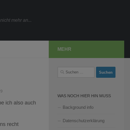
icht mehr an...
MEHR
Suchen
nach:
09
WAS NOCH HIER HIN MUSS
abe ich also auch
Background info
Datenschutzerklärung
ens recht