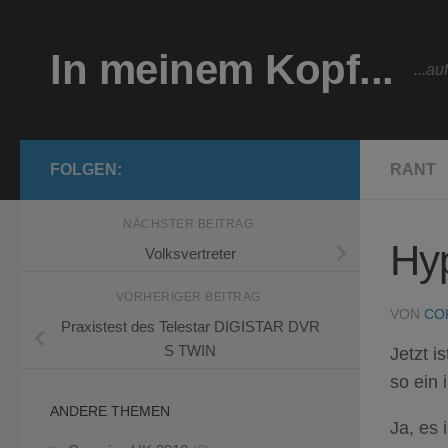
Zum Inhalt springen
In meinem Kopf...
...a
FOLGEN:
RANT
NÄCHSTER BEITRAG
Hyp
Volksvertreter
VORHERIGER BEITRAG
VON
CO
Praxistest des Telestar DIGISTAR DVR
S TWIN
Jetzt i
so ein 
ANDERE THEMEN
Ja, es 