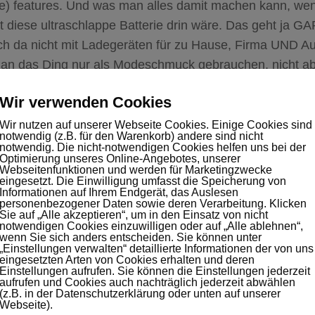
se) features. Und was man alles damit machen kann, wen
t diese ultraschlappe Batterie drin wäre. Das geht ja G
h da nicht mit Ladegeräten für zu Hause, Firma UND Aut
an das Ding nur als Modeschmuck gebrauchen, nicht abe
ines – nun ja: Telefons.
Wir verwenden Cookies
t im Endeffekt doch nur ein Hype…
Wir nutzen auf unserer Webseite Cookies. Einige Cookies sind
notwendig (z.B. für den Warenkorb) andere sind nicht
notwendig. Die nicht-notwendigen Cookies helfen uns bei der
Optimierung unseres Online-Angebotes, unserer
Webseitenfunktionen und werden für Marketingzwecke
eingesetzt. Die Einwilligung umfasst die Speicherung von
rter:
Battery
Hype
iPhone
Informationen auf Ihrem Endgerät, das Auslesen
personenbezogener Daten sowie deren Verarbeitung. Klicken
Sie auf „Alle akzeptieren“, um in den Einsatz von nicht
notwendigen Cookies einzuwilligen oder auf „Alle ablehnen“,
R DICH VIELLEICHT EBENFALLS INTERESSANT …
wenn Sie sich anders entscheiden. Sie können unter
„Einstellungen verwalten“ detaillierte Informationen der von uns
eingesetzten Arten von Cookies erhalten und deren
Einstellungen aufrufen. Sie können die Einstellungen jederzeit
Unwissenheit,
Dienstleis
aufrufen und Cookies auch nachträglich jederzeit abwählen
(z.B. in der Datenschutzerklärung oder unten auf unserer
Homophobie, Beißreflex?
15. NOVEM
Webseite).
Über den Niedergang der