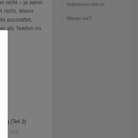
n nicht – ja wenn
Impressum und so
AR nicht. Wenn
Warum nur?
o ausstattet,
r als Telefon im
tung (Teil 2)
BER 2008