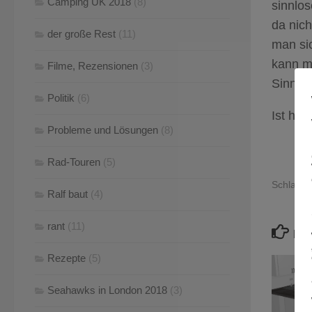
Camping UK 2018
(8)
sinnlo
da nich
der große Rest
(11)
man sic
kann m
Filme, Rezensionen
(3)
Sinne e
Politik
(6)
Ist hal
Probleme und Lösungen
(8)
Rad-Touren
(5)
Schlagwö
Ralf baut
(4)
rant
(11)
FÜ
Rezepte
(5)
Seahawks in London 2018
(3)