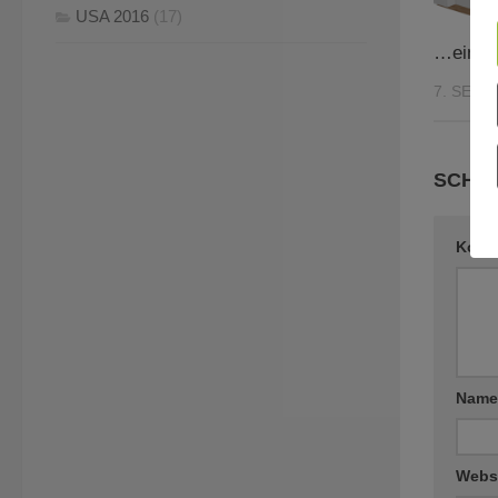
USA 2016
(17)
…einma
7. SEPT
SCHRE
Komm
Nam
Webs