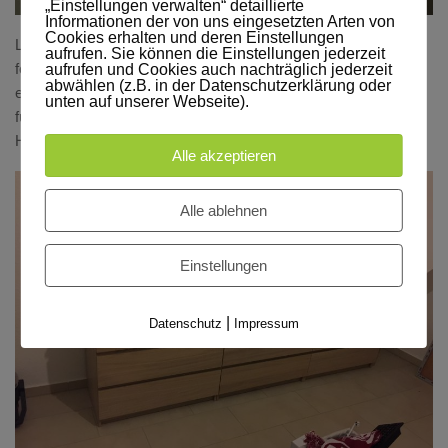
„Einstellungen verwalten“ detaillierte
Informationen der von uns eingesetzten Arten von
Cookies erhalten und deren Einstellungen
Leider erfordert jede Kommode Hämmern um die Rückwand
aufrufen. Sie können die Einstellungen jederzeit
fest zu nageln und auch jede Schublade hat 4 Plastikdübel, die
aufrufen und Cookies auch nachträglich jederzeit
abwählen (z.B. in der Datenschutzerklärung oder
eingeschlagen werden müssen, daher muss ich um 22:00 Uhr
unten auf unserer Webseite).
für heute aufgeben. Die Kommoden-Wand ist leider nur zur
Hälfte fertig. To be continued…..
Alle akzeptieren
Alle ablehnen
Einstellungen
|
Datenschutz
Impressum