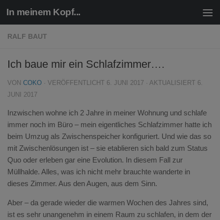
In meinem Kopf...
Zum Inhalt springen
RALF BAUT
Ich baue mir ein Schlafzimmer….
VON
COKO
· VERÖFFENTLICHT
6. JUNI 2017
· AKTUALISIERT
6.
JUNI 2017
Inzwischen wohne ich 2 Jahre in meiner Wohnung und schlafe
immer noch im Büro – mein eigentliches Schlafzimmer hatte ich
beim Umzug als Zwischenspeicher konfiguriert. Und wie das so
mit Zwischenlösungen ist – sie etablieren sich bald zum Status
Quo oder erleben gar eine Evolution. In diesem Fall zur
Müllhalde. Alles, was ich nicht mehr brauchte wanderte in
dieses Zimmer. Aus den Augen, aus dem Sinn.
Aber – da gerade wieder die warmen Wochen des Jahres sind,
ist es sehr unangenehm in einem Raum zu schlafen, in dem der