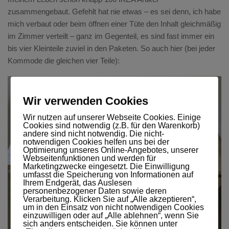
zusammengebaut. Gefehlt hat nie etwas – es sei denn, ich habe
mich verbaut oder beim öffnen einer Tüte den Inhalt gleichmäßig
im Zimmer verteilt – ganz im Gegenteil, es sind fast immer ein
bis vier Kleinteile zuviel in den Paketen. So auch hier (bei jeder
Kommode die gleichen vier Teile):
Wir verwenden Cookies
Wir nutzen auf unserer Webseite Cookies. Einige
Cookies sind notwendig (z.B. für den Warenkorb)
andere sind nicht notwendig. Die nicht-
notwendigen Cookies helfen uns bei der
Optimierung unseres Online-Angebotes, unserer
Webseitenfunktionen und werden für
Marketingzwecke eingesetzt. Die Einwilligung
umfasst die Speicherung von Informationen auf
Ihrem Endgerät, das Auslesen
personenbezogener Daten sowie deren
Verarbeitung. Klicken Sie auf „Alle akzeptieren“,
um in den Einsatz von nicht notwendigen Cookies
einzuwilligen oder auf „Alle ablehnen“, wenn Sie
sich anders entscheiden. Sie können unter