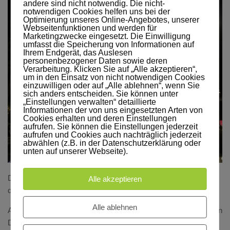
andere sind nicht notwendig. Die nicht-
notwendigen Cookies helfen uns bei der
Optimierung unseres Online-Angebotes, unserer
Webseitenfunktionen und werden für
Marketingzwecke eingesetzt. Die Einwilligung
umfasst die Speicherung von Informationen auf
Ihrem Endgerät, das Auslesen
personenbezogener Daten sowie deren
Verarbeitung. Klicken Sie auf „Alle akzeptieren“,
um in den Einsatz von nicht notwendigen Cookies
einzuwilligen oder auf „Alle ablehnen“, wenn Sie
sich anders entscheiden. Sie können unter
„Einstellungen verwalten“ detaillierte
Informationen der von uns eingesetzten Arten von
Cookies erhalten und deren Einstellungen
aufrufen. Sie können die Einstellungen jederzeit
aufrufen und Cookies auch nachträglich jederzeit
abwählen (z.B. in der Datenschutzerklärung oder
unten auf unserer Webseite).
Danach in die Circle Line und zurück nach Notting Hill Gate,
Alle akzeptieren
dann mit der Central Line nach Sheperds Bush.
Alle ablehnen
Alles in allem hatte ich an diesem Samstag (inklusive Fußweg in
Düsseldorf, die Strecken in den Flughäfen Düsseldorf und