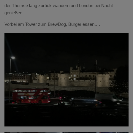
der Themse lang zurück wandern und London bei Nacht
genießen….
Vorbei am Tower zum BrewDog, Burger essen….