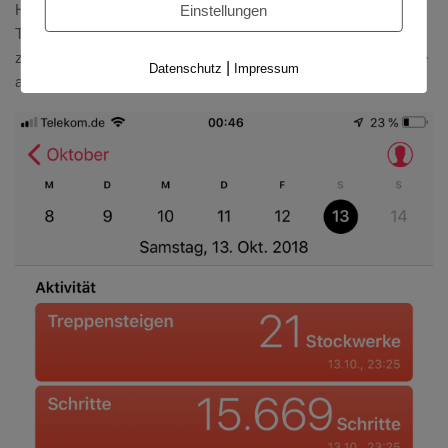
Heathrow und den nicht zu unterschätzenden Strecken und
Einstellungen
Treppen in der Tube eine Strecke von 13,3 km zu Fuß
zurückgelegt. Mit neuen Schuhen. Und losen Socken. => Blase
|
Datenschutz
Impressum
am linken Fuß am Ballen vor den Zehen…..