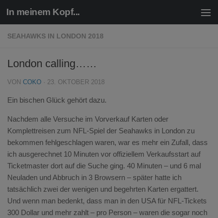
In meinem Kopf...
Zum Inhalt springen
SEAHAWKS IN LONDON 2018
London calling……
VON
COKO
·
23. OKTOBER 2018
Ein bischen Glück gehört dazu.
Nachdem alle Versuche im Vorverkauf Karten oder
Komplettreisen zum NFL-Spiel der Seahawks in London zu
bekommen fehlgeschlagen waren, war es mehr ein Zufall, dass
ich ausgerechnet 10 Minuten vor offiziellem Verkaufsstart auf
Ticketmaster dort auf die Suche ging. 40 Minuten – und 6 mal
Neuladen und Abbruch in 3 Browsern – später hatte ich
tatsächlich zwei der wenigen und begehrten Karten ergattert.
Und wenn man bedenkt, dass man in den USA für NFL-Tickets
300 Dollar und mehr zahlt – pro Person – waren die sogar noch