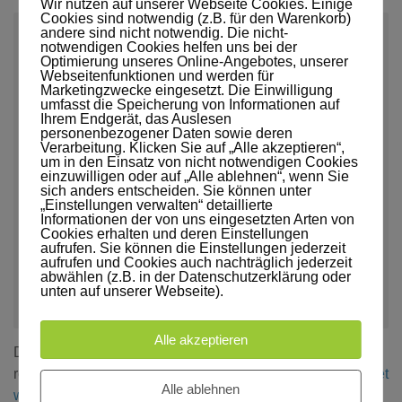
Wir nutzen auf unserer Webseite Cookies. Einige
Cookies sind notwendig (z.B. für den Warenkorb)
andere sind nicht notwendig. Die nicht-
Kommentar
*
notwendigen Cookies helfen uns bei der
Optimierung unseres Online-Angebotes, unserer
Webseitenfunktionen und werden für
Marketingzwecke eingesetzt. Die Einwilligung
umfasst die Speicherung von Informationen auf
Ihrem Endgerät, das Auslesen
personenbezogener Daten sowie deren
Verarbeitung. Klicken Sie auf „Alle akzeptieren“,
Name
*
E-Mail-Adresse
*
um in den Einsatz von nicht notwendigen Cookies
einzuwilligen oder auf „Alle ablehnen“, wenn Sie
sich anders entscheiden. Sie können unter
„Einstellungen verwalten“ detaillierte
Informationen der von uns eingesetzten Arten von
Website
Cookies erhalten und deren Einstellungen
aufrufen. Sie können die Einstellungen jederzeit
aufrufen und Cookies auch nachträglich jederzeit
abwählen (z.B. in der Datenschutzerklärung oder
unten auf unserer Webseite).
Alle akzeptieren
Diese Website verwendet Akismet, um Spam zu
reduzieren.
Erfahre, wie deine Kommentardaten verarbeitet
Alle ablehnen
werden.