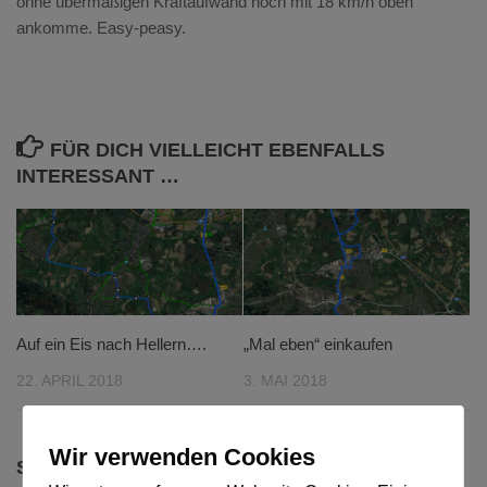
ohne übermäßigen Kraftaufwand noch mit 18 km/h oben
ankomme. Easy-peasy.
FÜR DICH VIELLEICHT EBENFALLS
INTERESSANT …
Auf ein Eis nach Hellern….
„Mal eben“ einkaufen
22. APRIL 2018
3. MAI 2018
Wir verwenden Cookies
SCHREIBE EINEN KOMMENTAR